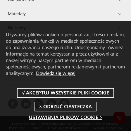
Materiały
Na skróty
Używamy plików cookie do personalizacji treści i reklam,
do zapewniania funkcji w mediach społecznościowych i
do analizowania naszego ruchu. Udostępniamy również
HUAWEI eKit App
informacje na temat korzystania przez użytkownika z
naszej witryny naszym partnerom w mediach
Huawei HiKnow App
społecznościowych, partnerom reklamowym i partnerom
analitycznym.
Dowiedz się więcej
HUAWEI eFly App
USTAWIENIA PLIKÓW COOKIE >
Copyright © 2026 Huawei Technologies Co., Ltd. Wszystkie prawa zastrzeżone.
Prywatność
Cookies
USTAWIENIA PLIKÓW COOKIE
Warunki korzystania