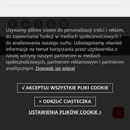
Używamy plików cookie do personalizacji treści i reklam,
do zapewniania funkcji w mediach społecznościowych i
do analizowania naszego ruchu. Udostępniamy również
Copyright © 2026 Huawei Technologies Co., Ltd. Wszystkie prawa zastrzeżone.
informacje na temat korzystania przez użytkownika z
Prywatność
Cookies
USTAWIENIA PLIKÓW COOKIE
Warunki korzystania
naszej witryny naszym partnerom w mediach
społecznościowych, partnerom reklamowym i partnerom
analitycznym.
Dowiedz się więcej
USTAWIENIA PLIKÓW COOKIE >