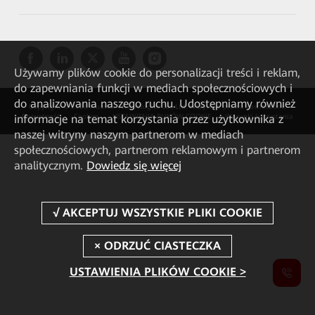
Używamy plików cookie do personalizacji treści i reklam,
do zapewniania funkcji w mediach społecznościowych i
do analizowania naszego ruchu. Udostępniamy również
Copyright © 2026 Huawei Technologies Co., Ltd. Wszystkie prawa zastrzeżone.
informacje na temat korzystania przez użytkownika z
Prywatność
Cookies
USTAWIENIA PLIKÓW COOKIE
Warunki korzystania
naszej witryny naszym partnerom w mediach
społecznościowych, partnerom reklamowym i partnerom
analitycznym.
Dowiedz się więcej
USTAWIENIA PLIKÓW COOKIE >