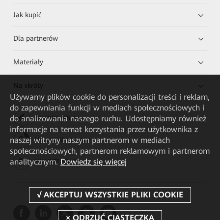
Jak kupić
Dla partnerów
Materiały
Na skróty
Używamy plików cookie do personalizacji treści i reklam,
do zapewniania funkcji w mediach społecznościowych i
do analizowania naszego ruchu. Udostępniamy również
HUAWEI eKit App
informacje na temat korzystania przez użytkownika z
naszej witryny naszym partnerom w mediach
Huawei HiKnow App
społecznościowych, partnerom reklamowym i partnerom
analitycznym.
Dowiedz się więcej
HUAWEI eFly App