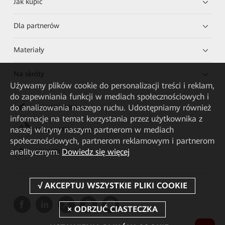
Jak kupić
Dla partnerów
Materiały
Na skróty
Używamy plików cookie do personalizacji treści i reklam,
do zapewniania funkcji w mediach społecznościowych i
do analizowania naszego ruchu. Udostępniamy również
HUAWEI eKit App
informacje na temat korzystania przez użytkownika z
naszej witryny naszym partnerom w mediach
Huawei HiKnow App
społecznościowych, partnerom reklamowym i partnerom
analitycznym.
Dowiedz się więcej
HUAWEI eFly App