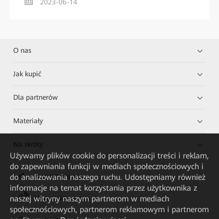
2023-06-14
O nas
Jak kupić
Dla partnerów
Materiały
Na skróty
Używamy plików cookie do personalizacji treści i reklam,
do zapewniania funkcji w mediach społecznościowych i
do analizowania naszego ruchu. Udostępniamy również
HUAWEI eKit App
informacje na temat korzystania przez użytkownika z
naszej witryny naszym partnerom w mediach
Huawei HiKnow App
społecznościowych, partnerom reklamowym i partnerom