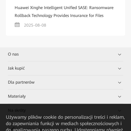
Huawei Xinghe Intelligent Unified SASE: Ransomware
Rollback Technology Provides Insurance for Files
2025-08-08
O nas
Jak kupić
Dla partnerów
Materiały
Na skróty
Używamy plików cookie do personalizacji treści i reklam,
do zapewniania funkcji w mediach społecznościowych i
do analizowania naszego ruchu. Udostępniamy również
HUAWEI eKit App