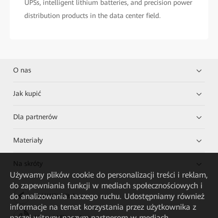
UPSs, intelligent lithium batteries, and precision power
distribution products in the data center field.
O nas
Jak kupić
Dla partnerów
Materiały
Na skróty
Używamy plików cookie do personalizacji treści i reklam,
do zapewniania funkcji w mediach społecznościowych i
do analizowania naszego ruchu. Udostępniamy również
HUAWEI eKit App
informacje na temat korzystania przez użytkownika z
naszej witryny naszym partnerom w mediach
Huawei HiKnow App