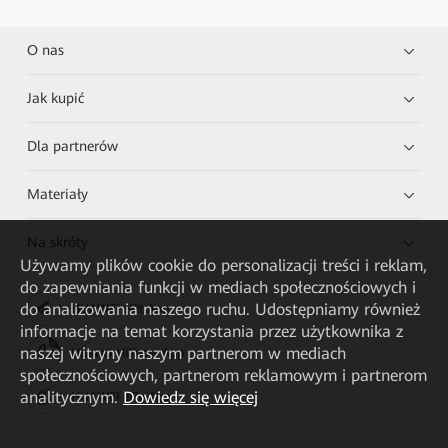
O nas
Jak kupić
Dla partnerów
Materiały
Na skróty
Używamy plików cookie do personalizacji treści i reklam,
do zapewniania funkcji w mediach społecznościowych i
do analizowania naszego ruchu. Udostępniamy również
HUAWEI eKit App
informacje na temat korzystania przez użytkownika z
naszej witryny naszym partnerom w mediach
Huawei HiKnow App
społecznościowych, partnerom reklamowym i partnerom
analitycznym.
Dowiedz się więcej
HUAWEI eFly App