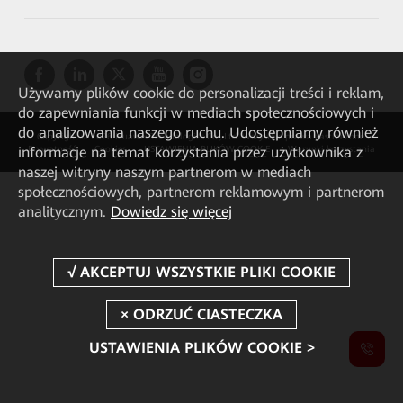
Używamy plików cookie do personalizacji treści i reklam,
do zapewniania funkcji w mediach społecznościowych i
do analizowania naszego ruchu. Udostępniamy również
Copyright © 2026 Huawei Technologies Co., Ltd. Wszystkie prawa zastrzeżone.
informacje na temat korzystania przez użytkownika z
Prywatność
Cookies
USTAWIENIA PLIKÓW COOKIE
Warunki korzystania
naszej witryny naszym partnerom w mediach
społecznościowych, partnerom reklamowym i partnerom
analitycznym.
Dowiedz się więcej
USTAWIENIA PLIKÓW COOKIE >