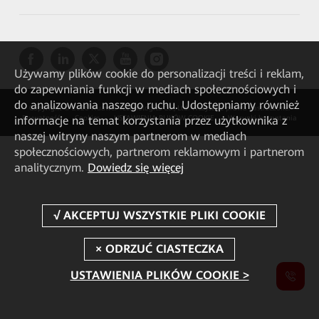
Używamy plików cookie do personalizacji treści i reklam,
do zapewniania funkcji w mediach społecznościowych i
do analizowania naszego ruchu. Udostępniamy również
Copyright © 2026 Huawei Technologies Co., Ltd. Wszystkie prawa zastrzeżone.
informacje na temat korzystania przez użytkownika z
Prywatność
Cookies
USTAWIENIA PLIKÓW COOKIE
Warunki korzystania
naszej witryny naszym partnerom w mediach
społecznościowych, partnerom reklamowym i partnerom
analitycznym.
Dowiedz się więcej
USTAWIENIA PLIKÓW COOKIE >