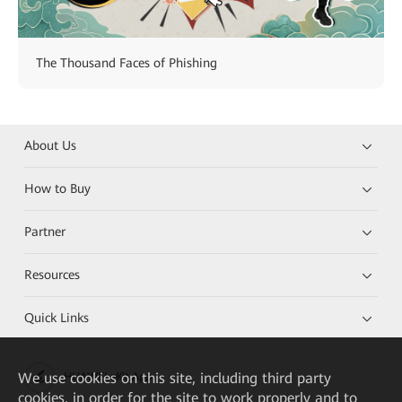
The Thousand Faces of Phishing
About Us
How to Buy
Partner
Resources
Quick Links
We
use cookies on this site, including third party
HUAWEI eKit App
cookies, in order for the site to work properly and to