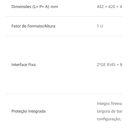
Dimensões (L× P× A) mm
442 × 420 × 43.6
Fator de Formato/Altura
1 U
Interface Fixa
2*GE RJ45 + 8*
Integra firewall,
Proteção Integrada
largura de banda
configuração; ger