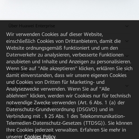
Über Huawei Enterprise
Wir verwenden Cookies auf dieser Website,
Kaufanleitung
einschließlich Cookies von Drittanbietern, damit die
Website ordnungsgemäß funktioniert und um den
Datenverkehr zu analysieren, verbesserte Funktionen
Partner
anzubieten und Inhalte und Anzeigen zu personalisieren.
Wenn Sie auf "Alle akzeptieren" klicken, erklären Sie sich
Ressourcen
damit einverstanden, dass wir unsere eigenen Cookies
und Cookies von Dritten für Marketing- und
Quick Links
Analysezwecke verwenden. Wenn Sie auf "Alle
ablehnen" klicken, werden wir Cookies nur für technisch
notwendige Zwecke verwenden (Art. 6 Abs. 1 (a) der
HUAWEI eKit App
Datenschutz-Grundverordnung (DSGVO) und in
Verbindung mit . § 25 Abs. 1 des Telekommunikation-
Huawei HiKnow App
Telemedien-Datenschutz-Gesetzes (TTDSG)). Sie können
Ihre Cookies jederzeit verwalten. Erfahren Sie mehr in
HUAWEI eFly App
unserer
Cookies Policy
.