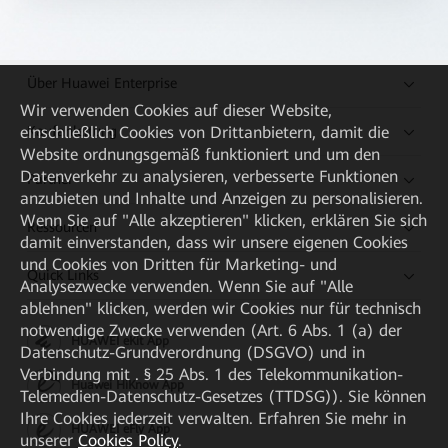
Über Huawei Enterprise
Wir verwenden Cookies auf dieser Website,
Kaufanleitung
einschließlich Cookies von Drittanbietern, damit die
Website ordnungsgemäß funktioniert und um den
Datenverkehr zu analysieren, verbesserte Funktionen
Partner
anzubieten und Inhalte und Anzeigen zu personalisieren.
Wenn Sie auf "Alle akzeptieren" klicken, erklären Sie sich
Ressourcen
damit einverstanden, dass wir unsere eigenen Cookies
und Cookies von Dritten für Marketing- und
Quick Links
Analysezwecke verwenden. Wenn Sie auf "Alle
ablehnen" klicken, werden wir Cookies nur für technisch
notwendige Zwecke verwenden (Art. 6 Abs. 1 (a) der
HUAWEI eKit App
Datenschutz-Grundverordnung (DSGVO) und in
Verbindung mit . § 25 Abs. 1 des Telekommunikation-
Huawei HiKnow App
Telemedien-Datenschutz-Gesetzes (TTDSG)). Sie können
Ihre Cookies jederzeit verwalten. Erfahren Sie mehr in
HUAWEI eFly App
unserer
Cookies Policy
.