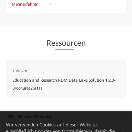
Mehr erfahren
Re
ssour
cen
Brochure
Education and Research RDM Data Lake Solution 1.2.0-
Brochure(26H1)
Über Huawei Enterprise
Wir verwenden Cookies auf dieser Website,
Kaufanleitung
einschließlich Cookies von Drittanbietern, damit die