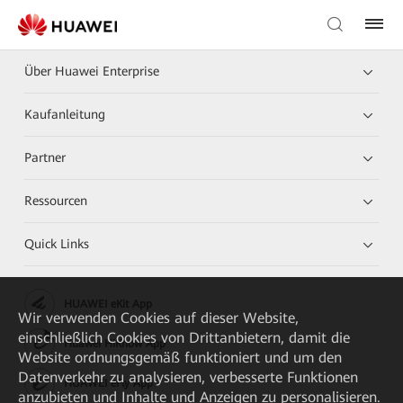
Über Huawei Enterprise
Kaufanleitung
Partner
Ressourcen
Quick Links
HUAWEI eKit App
Wir verwenden Cookies auf dieser Website,
einschließlich Cookies von Drittanbietern, damit die
Huawei HiKnow App
Website ordnungsgemäß funktioniert und um den
Datenverkehr zu analysieren, verbesserte Funktionen
HUAWEI eFly App
anzubieten und Inhalte und Anzeigen zu personalisieren.