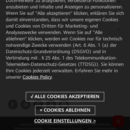
Datenverkehr zu analysieren, verbesserte Funktionen
Partner
anzubieten und Inhalte und Anzeigen zu personalisieren.
Wenn Sie auf "Alle akzeptieren" klicken, erklären Sie sich
Ressourcen
damit einverstanden, dass wir unsere eigenen Cookies
und Cookies von Dritten für Marketing- und
Quick Links
Analysezwecke verwenden. Wenn Sie auf "Alle
ablehnen" klicken, werden wir Cookies nur für technisch
notwendige Zwecke verwenden (Art. 6 Abs. 1 (a) der
HUAWEI eKit App
Datenschutz-Grundverordnung (DSGVO) und in
Verbindung mit . § 25 Abs. 1 des Telekommunikation-
Huawei HiKnow App
Telemedien-Datenschutz-Gesetzes (TTDSG)). Sie können
Ihre Cookies jederzeit verwalten. Erfahren Sie mehr in
HUAWEI eFly App
unserer
Cookies Policy
.
COOKIE EINSTELLUNGEN >
Copyright © 2026 Huawei Technologies Co., Ltd. All rights reserved.
Datenschutzrichtlinie
Verwendung von Cookies
Cookie Einstellungen