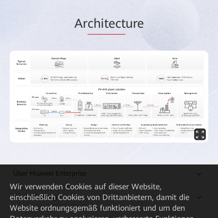
Ar
chitect
ure
Über Huawei Enterprise
Wir verwenden Cookies auf dieser Website,
einschließlich Cookies von Drittanbietern, damit die
Kaufanleitung
Website ordnungsgemäß funktioniert und um den