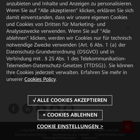
anzubieten und Inhalte und Anzeigen zu personalisieren.
Wenn Sie auf "Alle akzeptieren" klicken, erklären Sie sich
Ressourcen
damit einverstanden, dass wir unsere eigenen Cookies
und Cookies von Dritten für Marketing- und
Quick Links
Analysezwecke verwenden. Wenn Sie auf "Alle
ablehnen" klicken, werden wir Cookies nur für technisch
notwendige Zwecke verwenden (Art. 6 Abs. 1 (a) der
HUAWEI eKit App
Datenschutz-Grundverordnung (DSGVO) und in
Verbindung mit . § 25 Abs. 1 des Telekommunikation-
Huawei HiKnow App
Telemedien-Datenschutz-Gesetzes (TTDSG)). Sie können
Ihre Cookies jederzeit verwalten. Erfahren Sie mehr in
HUAWEI eFly App
unserer
Cookies Policy
.
COOKIE EINSTELLUNGEN >
Copyright © 2026 Huawei Technologies Co., Ltd. All rights reserved.
Datenschutzrichtlinie
Verwendung von Cookies
Cookie Einstellungen
Nutzungsbedingungen
Impressum