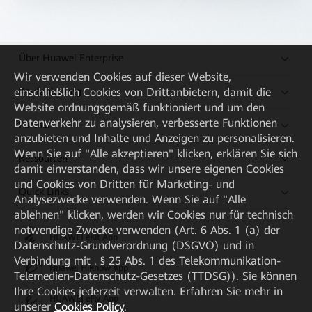
Über Huawei Enterprise
Wir verwenden Cookies auf dieser Website,
Kaufanleitung
einschließlich Cookies von Drittanbietern, damit die
Website ordnungsgemäß funktioniert und um den
Datenverkehr zu analysieren, verbesserte Funktionen
Partner
anzubieten und Inhalte und Anzeigen zu personalisieren.
Wenn Sie auf "Alle akzeptieren" klicken, erklären Sie sich
Ressourcen
damit einverstanden, dass wir unsere eigenen Cookies
und Cookies von Dritten für Marketing- und
Quick Links
Analysezwecke verwenden. Wenn Sie auf "Alle
ablehnen" klicken, werden wir Cookies nur für technisch
notwendige Zwecke verwenden (Art. 6 Abs. 1 (a) der
HUAWEI eKit App
Datenschutz-Grundverordnung (DSGVO) und in
Verbindung mit . § 25 Abs. 1 des Telekommunikation-
Huawei HiKnow App
Telemedien-Datenschutz-Gesetzes (TTDSG)). Sie können
Ihre Cookies jederzeit verwalten. Erfahren Sie mehr in
HUAWEI eFly App
unserer
Cookies Policy
.