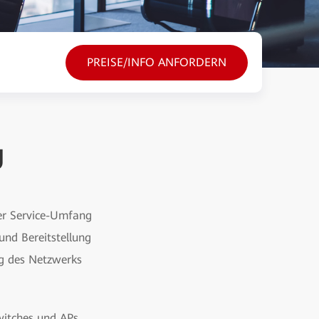
PREISE/INFO ANFORDERN
U
der Service-Umfang
nd Bereitstellung
ng des Netzwerks
witches und APs