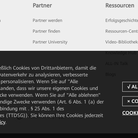
Partner
Ressourcen
n
Partner werden
Erfolgsgeschicht
Partner finden
Ressourcen-Cent
Partner University
Video-Bibliothek
Knowledge Hub
ALL-IN Talk
ßlich Cookies von Drittanbietern, damit die
Blogs
tenverkehr zu analysieren, verbesserte
personalisieren. Wenn Sie auf "Alle
rstanden, dass wir unsere eigenen Cookies und
cke verwenden. Wenn Sie auf "Alle ablehnen"
endige Zwecke verwenden (Art. 6 Abs. 1 (a) der
ndung mit . § 25 Abs. 1 des
COOKI
 (TTDSG)). Sie können Ihre Cookies jederzeit
pp
HUAWEI eFly App
icy
.