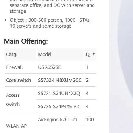
separate office, and DC with server and
storage
Object：300-500 person, 1000+ STAs，
10 servers and some storage
Main Offering:
Catg.
Model
QTY
Firewall
USG6525E
1
Core switch
S5732-H48XUM2CC
2
S5731-S24UN4X2Q
4
Access
switch
S5735-S24P4XE-V2
4
AirEngine 6761-21
100
WLAN AP
AirEngine 5761-13W
10