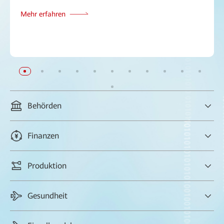
Mehr erfahren
Behörden
Hochgradig sicherer Wi-Fi-Zugang in Behörden mit VIP-Services
Finanzen
für mehr Effizienz
Kein Einfrieren bei Videokonferenzen, sicherer Wi-Fi-Zugang,
Produktion
geschützte immer verfügbare Services.
Keine Roaming-Verzögerung und kein Paketverlust auch bei
Gesundheit
mehr als 1.000 AGVs für mehr Produktivität.