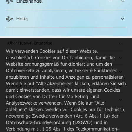
Einzelhandel
Hotel
Über Huawei Enterprise
Wir verwenden Cookies auf dieser Website,
einschließlich Cookies von Drittanbietern, damit die
Kaufanleitung
Website ordnungsgemäß funktioniert und um den
Reibungslose mobile Visiten, kein Roaming, kein Paketverlust
Datenverkehr zu analysieren, verbesserte Funktionen
Partner
anzubieten und Inhalte und Anzeigen zu personalisieren.
für wichtige Services.
Wenn Sie auf "Alle akzeptieren" klicken, erklären Sie sich
Ressourcen
Konvergente Wi-Fi- und IoT-Bereitstellung für bessere
damit einverstanden, dass wir unsere eigenen Cookies
Kundenservices, mehr Effizienz und geringere Kosten.
und Cookies von Dritten für Marketing- und
Quick Links
Analysezwecke verwenden. Wenn Sie auf "Alle
Wi-Fi-Scanning + KI-gestützte Erkennung von verborgenen
ablehnen" klicken, werden wir Cookies nur für technisch
Kameras für den Schutz der Privatsphäre
notwendige Zwecke verwenden (Art. 6 Abs. 1 (a) der
HUAWEI eKit App
Datenschutz-Grundverordnung (DSGVO) und in
Verbindung mit . § 25 Abs. 1 des Telekommunikation-
AirEngine 8776-X7F-T