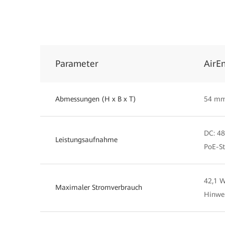
Parameter
AirE
Abmessungen (H x B x T)
54 mm
DC: 48
Leistungsaufnahme
PoE-S
42,1 
Maximaler Stromverbrauch
Hinwei