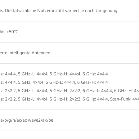
s: Die tatsächliche Nutzeranzahl variiert je nach Umgebung.
bis +50°C
ierte intelligente Antennen
z: 4×4:4, 5 GHz-L: 4×4:4, 5 GHz-H: 4×4:4, 6 GHz: 4×4:4
z: 4×4:4, 5 GHz: 4×4:4, 6 GHz-L: 4×4:4, 6 GHz-H: 4×4:4
z: 2×2:2, 5 GHz-L: 4×4:4, 5 GHz-H: 2×2:2, 6 GHz-L: 4×4:4, 6 GHz-H: 4×
z: 2×2:2, 5 GHz-L: 4×4:4, 5 GHz-H: 2×2:2, 6 GHz: 4×4:4, Scan-Funk: 4×
a/b/g/n/ac/ac wave2/ax/be