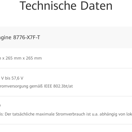
Technische Daten
ngine 8776-X7F-T
 x 265 mm x 265 mm
 V bis 57,6 V
tromversorgung gemäß IEEE 802.3bt/at
W
s: Der tatsächliche maximale Stromverbrauch ist u.a. abhängig von lo