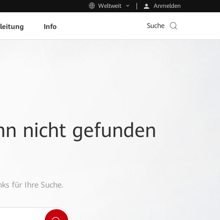
Anmelden
Weltweit
Suche
leitung
Info
ann nicht gefunden
ks für Ihre Suche.