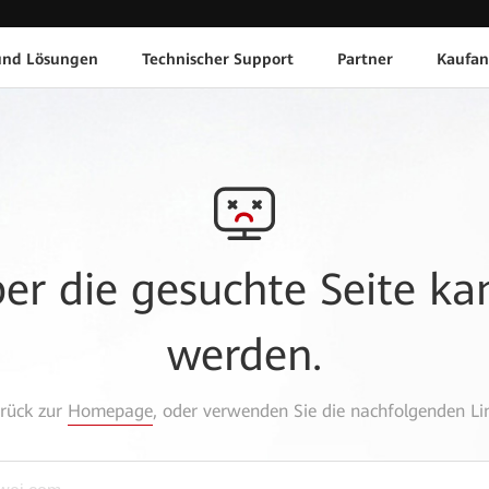
und Lösungen
Technischer Support
Partner
Kaufan
aber die gesuchte Seite k
werden.
urück zur
Homepage
, oder verwenden Sie die nachfolgenden Lin