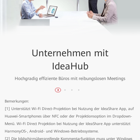
Pausenraum mit IdeaHub
Geschäfte mit IdeaHub
Hotel mit IdeaHub
Hotel mit IdeaHub
Unternehmen mit
Unternehmen mit
IdeaHub
IdeaHub
Ein Upgrade für Konferenz- und Geschäftsräume oder für
Ein Upgrade für Konferenz- und Geschäftsräume oder für
Ganz entspannt Informationen erhalten und austauschen
Technologische Hilfe bei der Produktauswahl für ein
optimales Kundenerlebnis
Hotelgast-Infos
Hotelgast-Infos
Hochgradig effiziente Büros mit reibungslosen Meetings
Hochgradig effiziente Büros mit reibungslosen Meetings
Bemerkungen:
[1] Unterstützt Wi-Fi Direct-Projektion bei Nutzung der IdeaShare App, auf
Huawei-Smartphones über NFC oder der Projektionsoption im Dropdown-
Menü. Wi-Fi Direct Projektion bei Nutzung der IdeaShare App unterstützt
HarmonyOS-, Android- und Windows-Betriebssysteme.
[2] Die bildschirmübergreifende Kommentarfunktion muss unter Windows