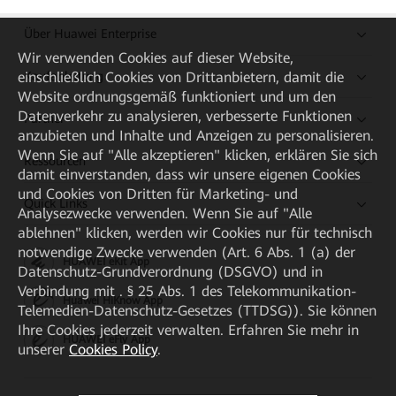
Über Huawei Enterprise
Wir verwenden Cookies auf dieser Website,
Kaufanleitung
einschließlich Cookies von Drittanbietern, damit die
Website ordnungsgemäß funktioniert und um den
Datenverkehr zu analysieren, verbesserte Funktionen
Partner
anzubieten und Inhalte und Anzeigen zu personalisieren.
Wenn Sie auf "Alle akzeptieren" klicken, erklären Sie sich
Ressourcen
damit einverstanden, dass wir unsere eigenen Cookies
und Cookies von Dritten für Marketing- und
Quick Links
Analysezwecke verwenden. Wenn Sie auf "Alle
ablehnen" klicken, werden wir Cookies nur für technisch
notwendige Zwecke verwenden (Art. 6 Abs. 1 (a) der
HUAWEI eKit App
Datenschutz-Grundverordnung (DSGVO) und in
Verbindung mit . § 25 Abs. 1 des Telekommunikation-
Huawei HiKnow App
Telemedien-Datenschutz-Gesetzes (TTDSG)). Sie können
Ihre Cookies jederzeit verwalten. Erfahren Sie mehr in
HUAWEI eFly App
unserer
Cookies Policy
.