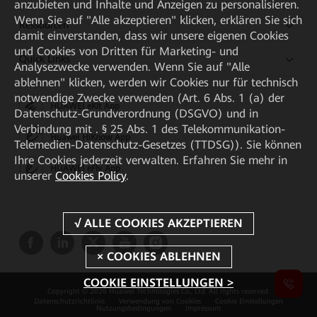
anzubieten und Inhalte und Anzeigen zu personalisieren.
Wenn Sie auf "Alle akzeptieren" klicken, erklären Sie sich
Ressourcen
damit einverstanden, dass wir unsere eigenen Cookies
und Cookies von Dritten für Marketing- und
Quick Links
Analysezwecke verwenden. Wenn Sie auf "Alle
ablehnen" klicken, werden wir Cookies nur für technisch
notwendige Zwecke verwenden (Art. 6 Abs. 1 (a) der
HUAWEI eKit App
Datenschutz-Grundverordnung (DSGVO) und in
Verbindung mit . § 25 Abs. 1 des Telekommunikation-
Huawei HiKnow App
Telemedien-Datenschutz-Gesetzes (TTDSG)). Sie können
Ihre Cookies jederzeit verwalten. Erfahren Sie mehr in
HUAWEI eFly App
unserer
Cookies Policy
.
COOKIE EINSTELLUNGEN >
Copyright © 2026 Huawei Technologies Co., Ltd. All rights reserved.
Datenschutzrichtlinie
Verwendung von Cookies
Cookie Einstellungen
Nutzungsbedingungen
Impressum