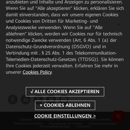
anzubieten und Inhalte und Anzeigen zu personalisieren.
Wenn Sie auf "Alle akzeptieren" klicken, erklären Sie sich
Ressourcen
damit einverstanden, dass wir unsere eigenen Cookies
und Cookies von Dritten für Marketing- und
Quick Links
Analysezwecke verwenden. Wenn Sie auf "Alle
ablehnen" klicken, werden wir Cookies nur für technisch
notwendige Zwecke verwenden (Art. 6 Abs. 1 (a) der
HUAWEI eKit App
Datenschutz-Grundverordnung (DSGVO) und in
Verbindung mit . § 25 Abs. 1 des Telekommunikation-
Huawei HiKnow App
Telemedien-Datenschutz-Gesetzes (TTDSG)). Sie können
Ihre Cookies jederzeit verwalten. Erfahren Sie mehr in
HUAWEI eFly App
unserer
Cookies Policy
.
COOKIE EINSTELLUNGEN >
Copyright © 2026 Huawei Technologies Co., Ltd. All rights reserved.
Datenschutzrichtlinie
Verwendung von Cookies
Cookie Einstellungen
Nutzungsbedingungen
Impressum