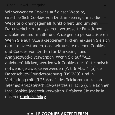
Über Huawei Enterprise
Wir verwenden Cookies auf dieser Website,
einschließlich Cookies von Drittanbietern, damit die
Kaufanleitung
Website ordnungsgemäß funktioniert und um den
Datenverkehr zu analysieren, verbesserte Funktionen
Partner
anzubieten und Inhalte und Anzeigen zu personalisieren.
Wenn Sie auf "Alle akzeptieren" klicken, erklären Sie sich
Ressourcen
damit einverstanden, dass wir unsere eigenen Cookies
und Cookies von Dritten für Marketing- und
Quick Links
Analysezwecke verwenden. Wenn Sie auf "Alle
ablehnen" klicken, werden wir Cookies nur für technisch
notwendige Zwecke verwenden (Art. 6 Abs. 1 (a) der
HUAWEI eKit App
Datenschutz-Grundverordnung (DSGVO) und in
Verbindung mit . § 25 Abs. 1 des Telekommunikation-
Huawei HiKnow App
Telemedien-Datenschutz-Gesetzes (TTDSG)). Sie können
Ihre Cookies jederzeit verwalten. Erfahren Sie mehr in
HUAWEI eFly App
unserer
Cookies Policy
.