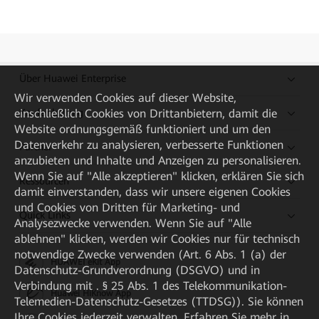
Über Huawei Enterprise
Wir verwenden Cookies auf dieser Website,
Kaufanleitung
einschließlich Cookies von Drittanbietern, damit die
Website ordnungsgemäß funktioniert und um den
Datenverkehr zu analysieren, verbesserte Funktionen
Partner
anzubieten und Inhalte und Anzeigen zu personalisieren.
Wenn Sie auf "Alle akzeptieren" klicken, erklären Sie sich
Ressourcen
damit einverstanden, dass wir unsere eigenen Cookies
und Cookies von Dritten für Marketing- und
Quick Links
Analysezwecke verwenden. Wenn Sie auf "Alle
ablehnen" klicken, werden wir Cookies nur für technisch
notwendige Zwecke verwenden (Art. 6 Abs. 1 (a) der
HUAWEI eKit App
Datenschutz-Grundverordnung (DSGVO) und in
Verbindung mit . § 25 Abs. 1 des Telekommunikation-
Huawei HiKnow App
Telemedien-Datenschutz-Gesetzes (TTDSG)). Sie können
Ihre Cookies jederzeit verwalten. Erfahren Sie mehr in