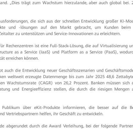
nd. „Dies trägt zum Wachstum hierzulande, aber auch global bei. 
usforderungen, die sich aus der schnellen Entwicklung großer KI-Mo
odukte und -lösungen auf den Markt gebracht, um Kunden beim 
eitalter zu unterstützen und Service-Innovationen zu erleichtern.
r Rechenzentren ist eine Full-Stack-Lösung, die auf Virtualisierung u
tructure as a Service (IaaS) und Platform as a Service (PaaS), wodur
ität erreichen können.
eibt auch die Entwicklung neuer Geschäftsszenarien und Geschäftsmod
nken weltweit erzeugte Datenmenge bis zum Jahr 2025 48,6 Zettabyte 
lichen Wachstumsrate (CAGR) von 26,2 Prozent. Banken müssen sich 
stung und Energieeffizienz stellen, die durch die riesigen Mengen 
Publikum über eKit-Produkte informieren, die besser auf die 
nd Vertriebspartnern helfen, ihr Geschäft zu entwickeln.
de abgerundet durch die Award Verleihung, bei der folgende Partne