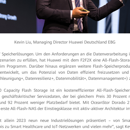
Kevin Liu, Managing Director Huawei Deutschland EBG
f Speicherlösungen. Um den Anforderungen an die Datenverarbeitung i
enarien zu erfüllen, hat Huawei mit dem F2F2X eine All-Flash-Stora
im Programm. Darüber hinaus ergänzen weitere Flash-Speicherprodu
entwickelt, um das Potenzial von Daten effizient freizusetzen un
hleunigung+, Datenresilienz+, Datenmobilität+, Datenmanagement+) zu
Capacity Flash Storage ist ein kosteneffizienter All-Flash-Speiche
geschäftskritischer Servicedaten, der bei gleichem Preis 30 Prozent 
nd 92 Prozent weniger Platzbedarf bietet. Mit OceanStor Dorado 2
rste All-Flash-NAS der Einstiegsklasse mit aktiv-aktiver Architektur 
t allein 2023 neun neue Industrielösungen präsentiert – von Sm
 bis zu Smart Healthcare und IoT-Netzwerken und vielen mehr“, sagt Ke