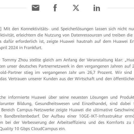
4] Mit den Konnektivitäts- und Speicherlösungen lassen sich nicht n
tivität, erleichtern die Nutzung von Datenressourcen und treiben die
s dafür erforderlich ist, zeigte Huawei hautnah auf dem Huawei E
pril 2024 in Frankfurt.
Tommy Zhou stellte gleich am Anfang der Veranstaltung klar: „Huaw
nten unser deutsches Partnernetzwerk in den vergangenen Jahren auf 
ld-Partner stieg im vergangenen Jahr um 26,7 Prozent. Wir sind fe
das Vertrauen unserer Kunden aus der Wirtschaft und den öffentliche
läche informierte Huawei über seine neuesten Lösungen und Produk
arunter Bildung, Gesundheitswesen und Einzelhandel, sind dabei
m Bereich Campus-Netzwerke zeigte Huawei die ultimative Geschwind
en Bandbreitenbedarf. Der Aufbau einer 10GE-IKT-Infrastruktur er
n bei der Verbesserung der Arbeitseffizienz und des Komforts zu 
-Quality 10 Gbps CloudCampus ein.