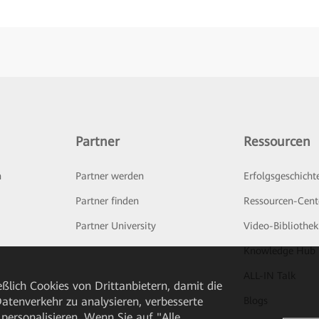
Partner
Ressourcen
n
Partner werden
Erfolgsgeschicht
Partner finden
Ressourcen-Cent
Partner University
Video-Bibliothek
Knowledge Hub
ALL-IN Talk
ßlich Cookies von Drittanbietern, damit die
tenverkehr zu analysieren, verbesserte
Blogs
personalisieren. Wenn Sie auf "Alle