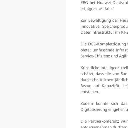
EBG bei Huawei Deutschla
erfolgreiches Jahr.“
Zur Bewältigung der Hera
innovative Speicherpr
Dateninfrastruktur im KI-Z
Die DCS-Komplettlösung fü
bietet umfassende Infras
Service-Effizienz und Agil
Künstliche Intelligenz tr
schätzt, dass die von Ba
durchschnittlichen jähr
Bezug auf Kapazität, Lei
entstehen.
Zudem konnte sich das 
Digitalisierung eingehen u
Die Partnerkonferenz wur
entgegennehmen durften: