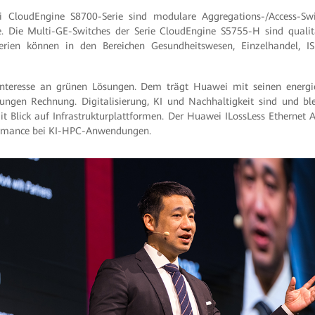
 CloudEngine S8700-Serie sind modulare Aggregations-/Access-Swit
 Die Multi-GE-Switches der Serie CloudEngine S5755-H sind qualita
Serien können in den Bereichen Gesundheitswesen, Einzelhandel, 
 Interesse an grünen Lösungen. Dem trägt Huawei mit seinen ener
sungen Rechnung. Digitalisierung, KI und Nachhaltigkeit sind und bl
 Blick auf Infrastrukturplattformen. Der Huawei ILossLess Ethernet 
ormance bei KI-HPC-Anwendungen.