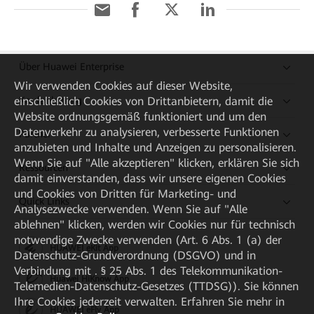
Über Huawei Enterprise
Wir verwenden Cookies auf dieser Website,
einschließlich Cookies von Drittanbietern, damit die
Kaufanleitung
Website ordnungsgemäß funktioniert und um den
Datenverkehr zu analysieren, verbesserte Funktionen
Partner
anzubieten und Inhalte und Anzeigen zu personalisieren.
Wenn Sie auf "Alle akzeptieren" klicken, erklären Sie sich
Ressourcen
damit einverstanden, dass wir unsere eigenen Cookies
und Cookies von Dritten für Marketing- und
Quick Links
Analysezwecke verwenden. Wenn Sie auf "Alle
ablehnen" klicken, werden wir Cookies nur für technisch
notwendige Zwecke verwenden (Art. 6 Abs. 1 (a) der
HUAWEI eKit App
Datenschutz-Grundverordnung (DSGVO) und in
Verbindung mit . § 25 Abs. 1 des Telekommunikation-
Huawei HiKnow App
Telemedien-Datenschutz-Gesetzes (TTDSG)). Sie können
Ihre Cookies jederzeit verwalten. Erfahren Sie mehr in
HUAWEI eFly App