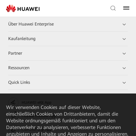
Über Huawei Enterprise
Kaufanleitung
Partner
Ressourcen
Quick Links
HUAWEI eKit App
Wir verwenden Cookies auf dieser Website,
einschließlich Cookies von Drittanbietern, damit die
Huawei HiKnow App
Website ordnungsgemäß funktioniert und um den
Datenverkehr zu analysieren, verbesserte Funktionen
HUAWEI eFly App
anzubieten und Inhalte und Anzeigen zu personalisieren.