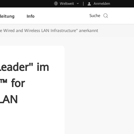
Anmelden
Weltweit
Suche
leitung
Info
se Wired and Wireless LAN Infrastructure" anerkannt
Leader" im
™ for
 LAN