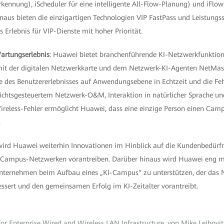
ennung), iScheduler für eine intelligente All-Flow-Planung) und iFlow (
naus bieten die einzigartigen Technologien VIP FastPass und Leistungs
 Erlebnis für VIP-Dienste mit hoher Priorität.
Wartungserlebnis
: Huawei bietet branchenführende KI-Netzwerkfunktio
mit der digitalen Netzwerkkarte und dem Netzwerk-KI-Agenten NetMast
 des Benutzererlebnisses auf Anwendungsebene in Echtzeit und die Fehl
ichtsgesteuertem Netzwerk-O&M, Interaktion in natürlicher Sprache u
reless-Fehler ermöglicht Huawei, dass eine einzige Person einen Cam
.
 wird Huawei weiterhin Innovationen im Hinblick auf die Kundenbedürf
n Campus-Netzwerken vorantreiben. Darüber hinaus wird Huawei eng 
ernehmen beim Aufbau eines „KI-Campus“ zu unterstützen, der das N
bessert und den gemeinsamen Erfolg im KI-Zeitalter vorantreibt.
r Enterprise Wired and Wireless LAN Infrastructure, von Mike Leibovitz