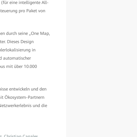
für eine intelligente All-
steuerung pro Paket von
nen durch seine „One Map,
er. Dieses Design
erlokalisierung in
nd automatischer
pus mit über 10.000
nisse entwickeln und den
mit Ökosystem-Partnern
etzwerkerlebnis und die
, Christian Canales,