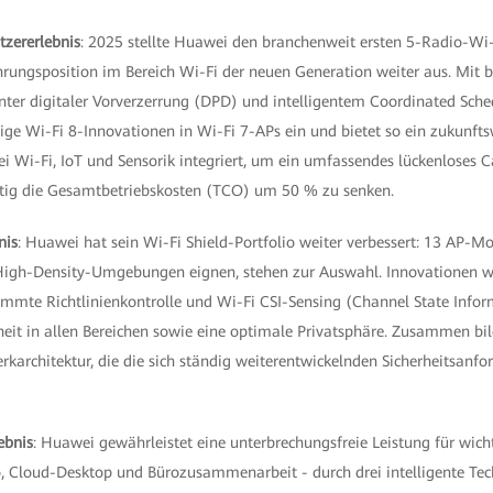
tzererlebnis
: 2025 stellte Huawei den branchenweit ersten 5-Radio-Wi-
rungsposition im Bereich Wi-Fi der neuen Generation weiter aus. Mit
enter digitaler Vorverzerrung (DPD) und intelligentem Coordinated Sche
ige Wi-Fi 8-Innovationen in Wi-Fi 7-APs ein und bietet so ein zukunf
 Wi-Fi, IoT und Sensorik integriert, um ein umfassendes lückenloses
itig die Gesamtbetriebskosten (TCO) um 50 % zu senken.
nis
: Huawei hat sein Wi-Fi Shield-Portfolio weiter verbessert: 13 AP-Mod
High-Density-Umgebungen eignen, stehen zur Auswahl. Innovationen wie
immte Richtlinienkontrolle und Wi-Fi CSI-Sensing (Channel State Infor
eit in allen Bereichen sowie eine optimale Privatsphäre. Zusammen bil
rkarchitektur, die die sich ständig weiterentwickelnden Sicherheitsanf
ebnis
: Huawei gewährleistet eine unterbrechungsfreie Leistung für wi
o, Cloud-Desktop und Bürozusammenarbeit - durch drei intelligente Tech