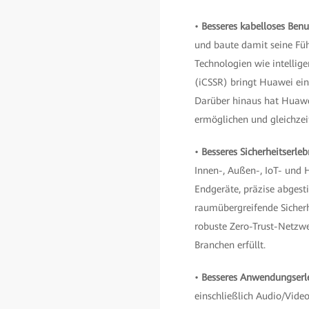
•
Besseres kabelloses Benu
und baute damit seine Füh
Technologien wie intellig
(iCSSR) bringt Huawei ein
Darüber hinaus hat Huawei
ermöglichen und gleichze
•
Besseres Sicherheitserleb
Innen-, Außen-, IoT- und 
Endgeräte, präzise abgest
raumübergreifende Sicherh
robuste Zero-Trust-Netzwe
Branchen erfüllt.
•
Besseres Anwendungserl
einschließlich Audio/Vide