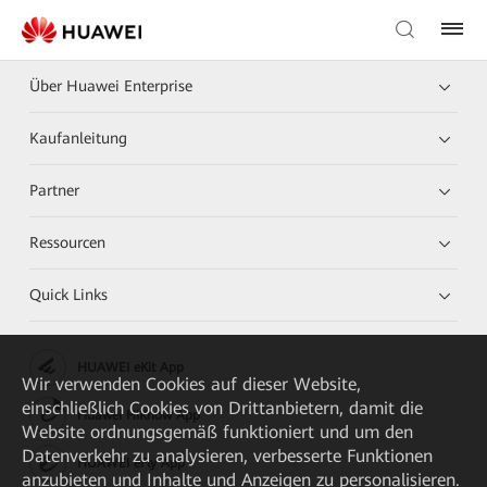
Über Huawei Enterprise
Kaufanleitung
Partner
Ressourcen
Quick Links
HUAWEI eKit App
Wir verwenden Cookies auf dieser Website,
einschließlich Cookies von Drittanbietern, damit die
Huawei HiKnow App
Website ordnungsgemäß funktioniert und um den
Datenverkehr zu analysieren, verbesserte Funktionen
HUAWEI eFly App
anzubieten und Inhalte und Anzeigen zu personalisieren.