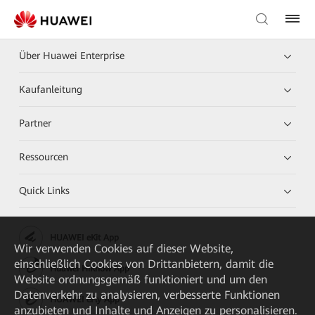
Über Huawei Enterprise
Kaufanleitung
Partner
Ressourcen
Quick Links
HUAWEI eKit App
Wir verwenden Cookies auf dieser Website,
einschließlich Cookies von Drittanbietern, damit die
Huawei HiKnow App
Website ordnungsgemäß funktioniert und um den
Datenverkehr zu analysieren, verbesserte Funktionen
HUAWEI eFly App
anzubieten und Inhalte und Anzeigen zu personalisieren.