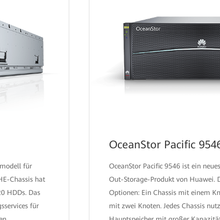
OceanStor Pacific 954
smodell für
OceanStor Pacific 9546 ist ein neue
 HE-Chassis hat
Out-Storage-Produkt von Huawei. D
120 HDDs. Das
Optionen: Ein Chassis mit einem Kn
sservices für
mit zwei Knoten. Jedes Chassis nut
en.
Hauptspeicher mit großer Kapazität