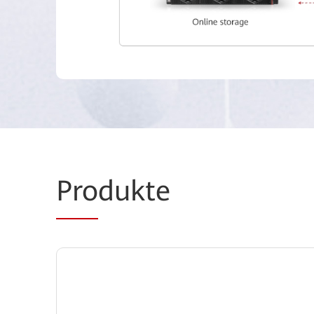
Pro
dukte