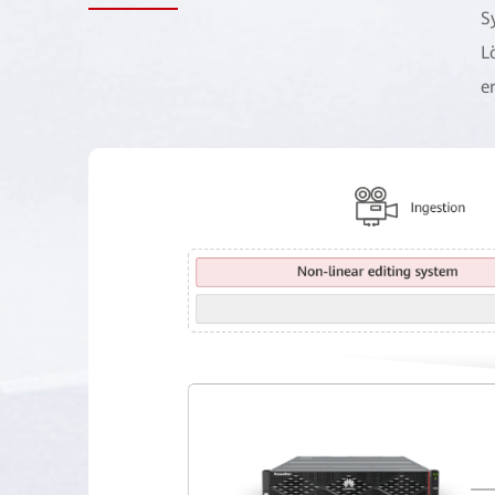
S
L
e