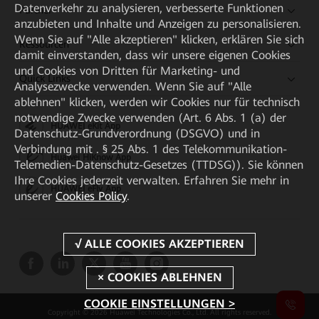
Datenverkehr zu analysieren, verbesserte Funktionen
Partner
anzubieten und Inhalte und Anzeigen zu personalisieren.
Wenn Sie auf "Alle akzeptieren" klicken, erklären Sie sich
Ressourcen
damit einverstanden, dass wir unsere eigenen Cookies
und Cookies von Dritten für Marketing- und
Quick Links
Analysezwecke verwenden. Wenn Sie auf "Alle
ablehnen" klicken, werden wir Cookies nur für technisch
notwendige Zwecke verwenden (Art. 6 Abs. 1 (a) der
HUAWEI eKit App
Datenschutz-Grundverordnung (DSGVO) und in
Verbindung mit . § 25 Abs. 1 des Telekommunikation-
Huawei HiKnow App
Telemedien-Datenschutz-Gesetzes (TTDSG)). Sie können
Ihre Cookies jederzeit verwalten. Erfahren Sie mehr in
HUAWEI eFly App
unserer
Cookies Policy
.
COOKIE EINSTELLUNGEN >
Copyright © 2026 Huawei Technologies Co., Ltd. All rights reserved.