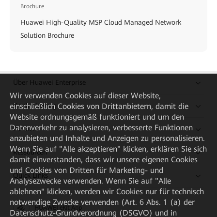
Brochure
Huawei High-Quality MSP Cloud Managed Network
Solution Brochure
Über Huawei Enterprise
Wir verwenden Cookies auf dieser Website,
einschließlich Cookies von Drittanbietern, damit die
Kaufanleitung
Website ordnungsgemäß funktioniert und um den
Datenverkehr zu analysieren, verbesserte Funktionen
Partner
anzubieten und Inhalte und Anzeigen zu personalisieren.
Wenn Sie auf "Alle akzeptieren" klicken, erklären Sie sich
Ressourcen
damit einverstanden, dass wir unsere eigenen Cookies
und Cookies von Dritten für Marketing- und
Quick Links
Analysezwecke verwenden. Wenn Sie auf "Alle
ablehnen" klicken, werden wir Cookies nur für technisch
notwendige Zwecke verwenden (Art. 6 Abs. 1 (a) der
HUAWEI eKit App
Datenschutz-Grundverordnung (DSGVO) und in