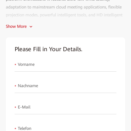
adaptation to mainstream cloud meeting applications, flexible
projection modes, powerful intelligent tools, and HD intelligent
cloud meetings. It can meet the smart office requirements across
Show More
enterprise conference rooms, manager rooms, open workspaces,
office reception desks, primary and secondary school classrooms,
hotel conference rooms, and retail stores, and is highly favored
Please Fill in Your Details.
by the market.
Vorname
Each partner is an essential part of HUAWEI eKit. We wish to
*
invite you to explore the market potential together and gain
mutual benefits. We will provide you with all-round support,
Nachname
*
including product training, technical consultation, market
promotion, and post-sales services, to help you easily expand
your reach and improve sales performance.
E-Mail
*
Fill out the form to start your eKit journey and create a better
digital future together!
Telefon
*