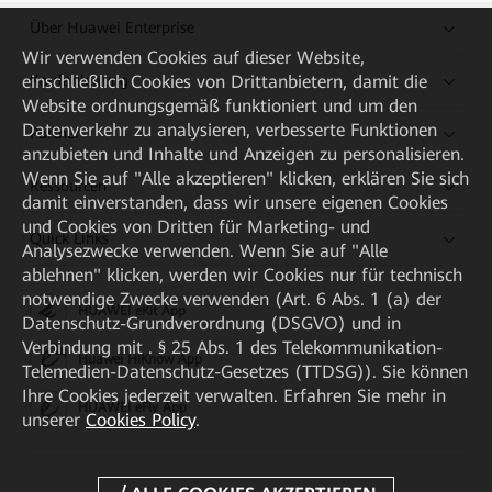
Über Huawei Enterprise
Wir verwenden Cookies auf dieser Website,
Kaufanleitung
einschließlich Cookies von Drittanbietern, damit die
Website ordnungsgemäß funktioniert und um den
Datenverkehr zu analysieren, verbesserte Funktionen
Partner
anzubieten und Inhalte und Anzeigen zu personalisieren.
Wenn Sie auf "Alle akzeptieren" klicken, erklären Sie sich
Ressourcen
damit einverstanden, dass wir unsere eigenen Cookies
und Cookies von Dritten für Marketing- und
Quick Links
Analysezwecke verwenden. Wenn Sie auf "Alle
ablehnen" klicken, werden wir Cookies nur für technisch
notwendige Zwecke verwenden (Art. 6 Abs. 1 (a) der
HUAWEI eKit App
Datenschutz-Grundverordnung (DSGVO) und in
Verbindung mit . § 25 Abs. 1 des Telekommunikation-
Huawei HiKnow App
Telemedien-Datenschutz-Gesetzes (TTDSG)). Sie können
Ihre Cookies jederzeit verwalten. Erfahren Sie mehr in
HUAWEI eFly App
unserer
Cookies Policy
.