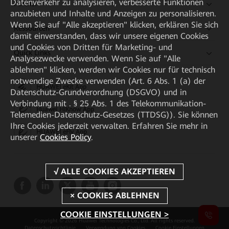
Datenverkehr zu analysieren, verbesserte Funktionen
Partner
anzubieten und Inhalte und Anzeigen zu personalisieren.
Wenn Sie auf "Alle akzeptieren" klicken, erklären Sie sich
Ressourcen
damit einverstanden, dass wir unsere eigenen Cookies
und Cookies von Dritten für Marketing- und
Quick Links
Analysezwecke verwenden. Wenn Sie auf "Alle
ablehnen" klicken, werden wir Cookies nur für technisch
notwendige Zwecke verwenden (Art. 6 Abs. 1 (a) der
HUAWEI eKit App
Datenschutz-Grundverordnung (DSGVO) und in
Verbindung mit . § 25 Abs. 1 des Telekommunikation-
Huawei HiKnow App
Telemedien-Datenschutz-Gesetzes (TTDSG)). Sie können
Ihre Cookies jederzeit verwalten. Erfahren Sie mehr in
HUAWEI eFly App
unserer
Cookies Policy
.
COOKIE EINSTELLUNGEN >
Copyright © 2026 Huawei Technologies Co., Ltd. All rights reserved.
Datenschutzrichtlinie
Verwendung von Cookies
Cookie Einstellungen