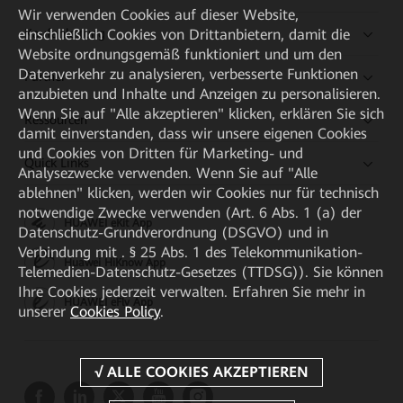
Wir verwenden Cookies auf dieser Website,
einschließlich Cookies von Drittanbietern, damit die
Kaufanleitung
Website ordnungsgemäß funktioniert und um den
Datenverkehr zu analysieren, verbesserte Funktionen
Partner
anzubieten und Inhalte und Anzeigen zu personalisieren.
Wenn Sie auf "Alle akzeptieren" klicken, erklären Sie sich
Ressourcen
damit einverstanden, dass wir unsere eigenen Cookies
und Cookies von Dritten für Marketing- und
Quick Links
Analysezwecke verwenden. Wenn Sie auf "Alle
ablehnen" klicken, werden wir Cookies nur für technisch
notwendige Zwecke verwenden (Art. 6 Abs. 1 (a) der
HUAWEI eKit App
Datenschutz-Grundverordnung (DSGVO) und in
Verbindung mit . § 25 Abs. 1 des Telekommunikation-
Huawei HiKnow App
Telemedien-Datenschutz-Gesetzes (TTDSG)). Sie können
Ihre Cookies jederzeit verwalten. Erfahren Sie mehr in
HUAWEI eFly App
unserer
Cookies Policy
.