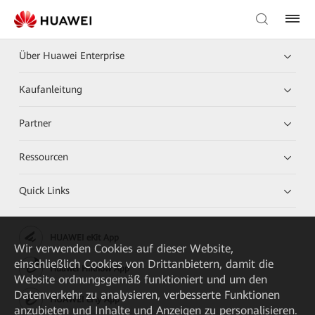
Über Huawei Enterprise
Kaufanleitung
Partner
Ressourcen
Quick Links
HUAWEI eKit App
Wir verwenden Cookies auf dieser Website,
einschließlich Cookies von Drittanbietern, damit die
Huawei HiKnow App
Website ordnungsgemäß funktioniert und um den
Datenverkehr zu analysieren, verbesserte Funktionen
HUAWEI eFly App
anzubieten und Inhalte und Anzeigen zu personalisieren.