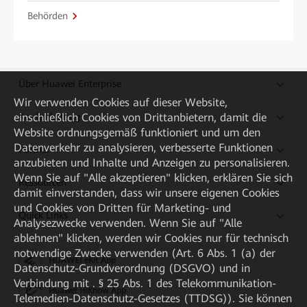
Behörden
Über Huawei Enterprise
Wir verwenden Cookies auf dieser Website,
Kaufanleitung
einschließlich Cookies von Drittanbietern, damit die
Website ordnungsgemäß funktioniert und um den
Datenverkehr zu analysieren, verbesserte Funktionen
Partner
anzubieten und Inhalte und Anzeigen zu personalisieren.
Wenn Sie auf "Alle akzeptieren" klicken, erklären Sie sich
Ressourcen
damit einverstanden, dass wir unsere eigenen Cookies
und Cookies von Dritten für Marketing- und
Quick Links
Analysezwecke verwenden. Wenn Sie auf "Alle
ablehnen" klicken, werden wir Cookies nur für technisch
notwendige Zwecke verwenden (Art. 6 Abs. 1 (a) der
HUAWEI eKit App
Datenschutz-Grundverordnung (DSGVO) und in
Verbindung mit . § 25 Abs. 1 des Telekommunikation-
Huawei HiKnow App
Telemedien-Datenschutz-Gesetzes (TTDSG)). Sie können