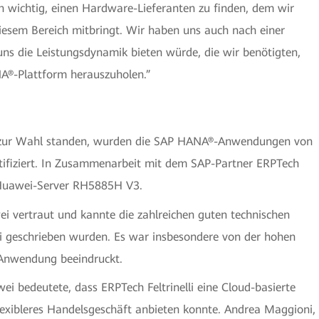
h wichtig, einen Hardware-Lieferanten zu finden, dem wir
iesem Bereich mitbringt. Wir haben uns auch nach einer
uns die Leistungsdynamik bieten würde, die wir benötigten,
A®-Plattform herauszuholen.”
ie zur Wahl standen, wurden die SAP HANA®-Anwendungen von
tifiziert. In Zusammenarbeit mit dem SAP-Partner ERPTech
 Huawei-Server RH5885H V3.
i vertraut und kannte die zahlreichen guten technischen
i geschrieben wurden. Es war insbesondere von der hohen
r Anwendung beeindruckt.
i bedeutete, dass ERPTech Feltrinelli eine Cloud-basierte
lexibleres Handelsgeschäft anbieten konnte. Andrea Maggioni,