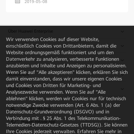
2019-05-08
Über Huawei Enterprise
Wir verwenden Cookies auf dieser Website,
einschließlich Cookies von Drittanbietern, damit die
Kaufanleitung
Website ordnungsgemäß funktioniert und um den
Datenverkehr zu analysieren, verbesserte Funktionen
Partner
anzubieten und Inhalte und Anzeigen zu personalisieren.
Wenn Sie auf "Alle akzeptieren" klicken, erklären Sie sich
Ressourcen
damit einverstanden, dass wir unsere eigenen Cookies
und Cookies von Dritten für Marketing- und
Quick Links
Analysezwecke verwenden. Wenn Sie auf "Alle
ablehnen" klicken, werden wir Cookies nur für technisch
notwendige Zwecke verwenden (Art. 6 Abs. 1 (a) der
HUAWEI eKit App
Datenschutz-Grundverordnung (DSGVO) und in
Verbindung mit . § 25 Abs. 1 des Telekommunikation-
Huawei HiKnow App
Telemedien-Datenschutz-Gesetzes (TTDSG)). Sie können
Ihre Cookies jederzeit verwalten. Erfahren Sie mehr in