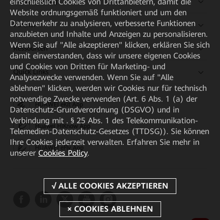
einschließlich Cookies von Drittanbietern, damit die
Kaufanleitung
Website ordnungsgemäß funktioniert und um den
Datenverkehr zu analysieren, verbesserte Funktionen
Partner
anzubieten und Inhalte und Anzeigen zu personalisieren.
Wenn Sie auf "Alle akzeptieren" klicken, erklären Sie sich
Ressourcen
damit einverstanden, dass wir unsere eigenen Cookies
und Cookies von Dritten für Marketing- und
Quick Links
Analysezwecke verwenden. Wenn Sie auf "Alle
ablehnen" klicken, werden wir Cookies nur für technisch
notwendige Zwecke verwenden (Art. 6 Abs. 1 (a) der
HUAWEI eKit App
Datenschutz-Grundverordnung (DSGVO) und in
Verbindung mit . § 25 Abs. 1 des Telekommunikation-
Huawei HiKnow App
Telemedien-Datenschutz-Gesetzes (TTDSG)). Sie können
Ihre Cookies jederzeit verwalten. Erfahren Sie mehr in
HUAWEI eFly App
unserer
Cookies Policy
.