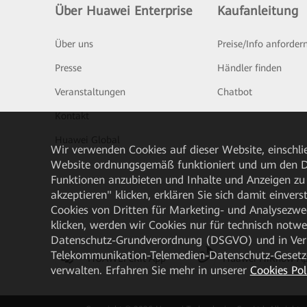
Über Huawei Enterprise
Kaufanleitung
Über uns
Preise/Info anforder
Presse
Händler finden
Veranstaltungen
Chatbot
Kontakt
Huawei Global
Wir verwenden Cookies auf dieser Website, einschlie
Website ordnungsgemäß funktioniert und um den Da
Funktionen anzubieten und Inhalte und Anzeigen zu 
akzeptieren" klicken, erklären Sie sich damit einve
Cookies von Dritten für Marketing- und Analysezwe
klicken, werden wir Cookies nur für technisch notw
Datenschutz-Grundverordnung (DSGVO) und in Verbi
Telekommunikation-Telemedien-Datenschutz-Gesetzes
HUAWEI eKit App
Huawei HiKnow A
verwalten. Erfahren Sie mehr in unserer
Cookies Pol