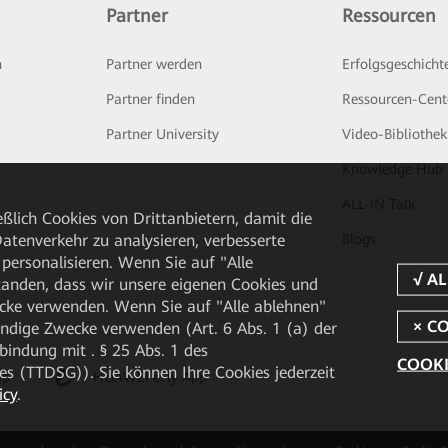
Partner
Ressourcen
n
Partner werden
Erfolgsgeschicht
Partner finden
Ressourcen-Cent
Partner University
Video-Bibliothek
Knowledge Hub
ALL-IN Talk
ßlich Cookies von Drittanbietern, damit die
tenverkehr zu analysieren, verbesserte
Blogs
personalisieren. Wenn Sie auf "Alle
rstanden, dass wir unsere eigenen Cookies und
cke verwenden. Wenn Sie auf "Alle ablehnen"
endige Zwecke verwenden (Art. 6 Abs. 1 (a) der
ndung mit . § 25 Abs. 1 des
COOKI
 (TTDSG)). Sie können Ihre Cookies jederzeit
pp
HUAWEI eFly App
icy
.