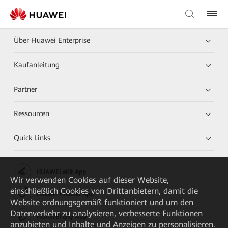
Über Huawei Enterprise
Kaufanleitung
Partner
Ressourcen
Quick Links
HUAWEI eKit App
Wir verwenden Cookies auf dieser Website,
einschließlich Cookies von Drittanbietern, damit die
Huawei HiKnow App
Website ordnungsgemäß funktioniert und um den
Datenverkehr zu analysieren, verbesserte Funktionen
HUAWEI eFly App
anzubieten und Inhalte und Anzeigen zu personalisieren.