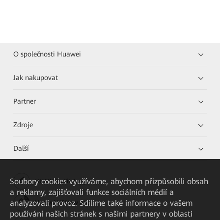
O společnosti Huawei
Jak nakupovat
Partner
Zdroje
Další
Soubory cookies využíváme, abychom přizpůsobili obsah
HUAWEI eKit App
a reklamy, zajišťovali funkce sociálních médií a
analyzovali provoz. Sdílíme také informace o vašem
Huawei HiKnow App
používání našich stránek s našimi partnery v oblasti