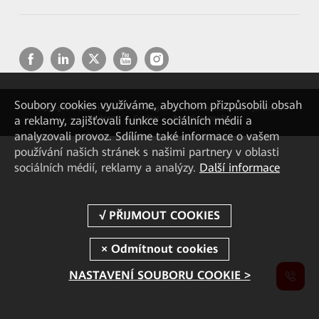
Soubory cookies využíváme, abychom přizpůsobili obsah
Copyright © 2026 Huawei Technologies Co., Ltd. Všechna práva vyhrazena.
a reklamy, zajišťovali funkce sociálních médií a
Soukromí
Cookies
Podmínky použití
analyzovali provoz. Sdílíme také informace o vašem
používání našich stránek s našimi partnery v oblasti
sociálních médií, reklamy a analýzy.
Další informace
NASTAVENÍ SOUBORU COOKIE >