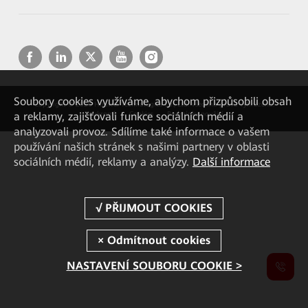
Soubory cookies využíváme, abychom přizpůsobili obsah
Copyright © 2026 Huawei Technologies Co., Ltd. Všechna práva vyhrazena.
a reklamy, zajišťovali funkce sociálních médií a
Soukromí
Cookies
Podmínky použití
analyzovali provoz. Sdílíme také informace o vašem
používání našich stránek s našimi partnery v oblasti
sociálních médií, reklamy a analýzy.
Další informace
NASTAVENÍ SOUBORU COOKIE >